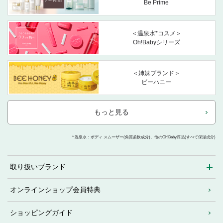
Be Prime
＜温泉水*コスメ＞
Oh!Babyシリーズ
＜姉妹ブランド＞
ビーハニー
もっと見る
* 温泉水：ボディ スムーザー(角質柔軟成分)、他のOh!Baby商品(すべて保湿成分)
取り扱いブランド
オンラインショップ会員特典
ショッピングガイド