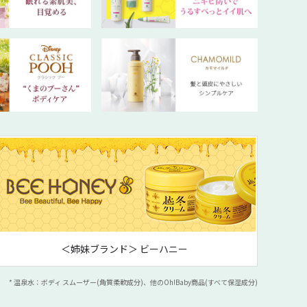
＜姉妹ブランド＞ ビーハニー
* 温泉水：ボディ スムーザー(角質柔軟成分)、他のOh!Baby商品(すべて保湿成分)