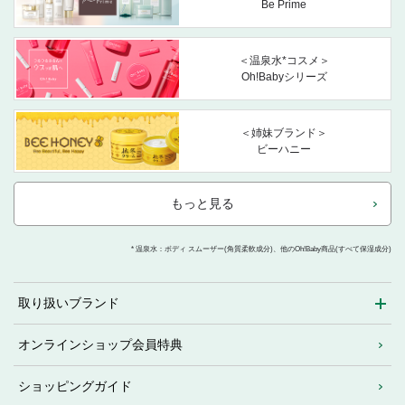
Be Prime
＜温泉水*コスメ＞
Oh!Babyシリーズ
＜姉妹ブランド＞
ビーハニー
もっと見る
* 温泉水：ボディ スムーザー(角質柔軟成分)、他のOh!Baby商品(すべて保湿成分)
取り扱いブランド
オンラインショップ会員特典
ショッピングガイド