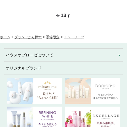
13
全
件
ホーム
>
ブランドから探す
>
季節限定
>
ミントリープ
ハウスオブローゼについて
オリジナルブランド