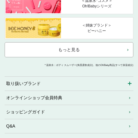
＜温泉水*コスメ＞
Oh!Babyシリーズ
＜姉妹ブランド＞
ビーハニー
もっと見る
* 温泉水：ボディ スムーザー(角質柔軟成分)、他のOh!Baby商品(すべて保湿成分)
取り扱いブランド
オンラインショップ会員特典
ショッピングガイド
Q&A