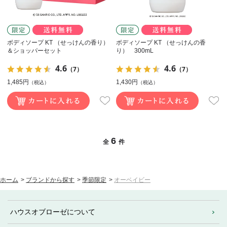
ボディソープ KT （せっけんの香り）
ボディソープ KT （せっけんの香
＆ショッパーセット
り） 300mL
4.6
4.6
（7）
（7）
1,485円
1,430円
（税込）
（税込）
6
全
件
ホーム
>
ブランドから探す
>
季節限定
>
オーベイビー
ハウスオブローゼについて