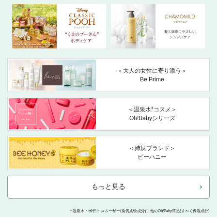
＜大人の女性に寄り添う＞
Be Prime
＜温泉水*コスメ＞
Oh!Babyシリーズ
＜姉妹ブランド＞
ビーハニー
もっと見る
* 温泉水：ボディ スムーザー(角質柔軟成分)、他のOh!Baby商品(すべて保湿成分)