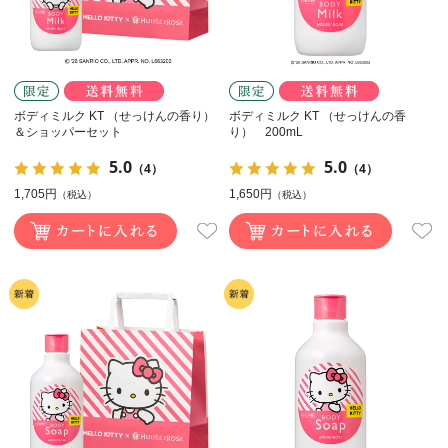
ボディミルク KT （せっけんの香り）
ボディミルク KT （せっけんの香
＆ショッパーセット
り） 200mL
5.0
5.0
（4）
（4）
1,705円
1,650円
（税込）
（税込）