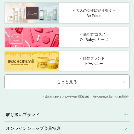
＜大人の女性に寄り添う＞
Be Prime
＜温泉水*コスメ＞
Oh!Babyシリーズ
＜姉妹ブランド＞
ビーハニー
もっと見る
* 温泉水：ボディ スムーザー(角質柔軟成分)、他のOh!Baby商品(すべて保湿成分)
取り扱いブランド
オンラインショップ会員特典