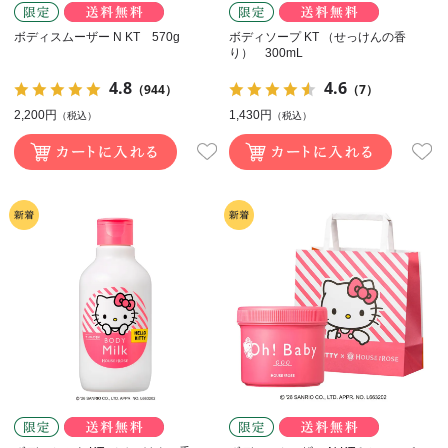
ボディスムーザー N KT 570g
ボディソープ KT （せっけんの香
り） 300mL
4.8
4.6
（944）
（7）
2,200円
1,430円
（税込）
（税込）