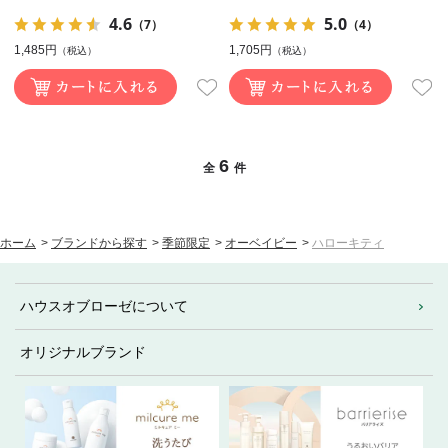
4.6
5.0
（7）
（4）
1,485円
1,705円
（税込）
（税込）
6
全
件
ホーム
>
ブランドから探す
>
季節限定
>
オーベイビー
>
ハローキティ
ハウスオブローゼについて
オリジナルブランド