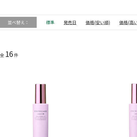
並べ替え：
標準
発売日
価格(安い順)
価格(高い
16
全
件