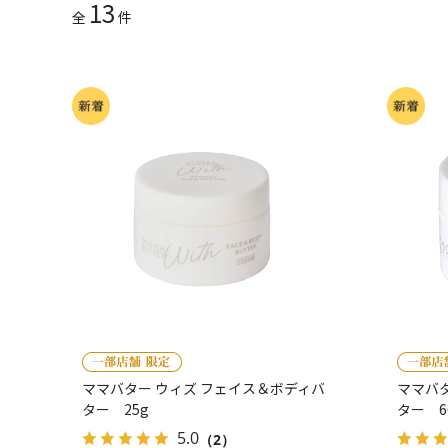
13
全
件
ママバター ウィズ フェイス＆ボディバ
ママバ
ター 25g
ター 6
5.0
（2）