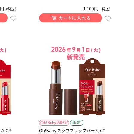
8円
1,100円
（税込）
（税込）
ム CP
Oh!Baby スクラブリップバーム CC