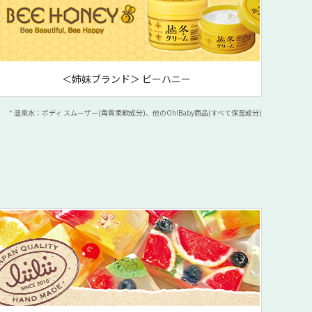
＜姉妹ブランド＞ ビーハニー
* 温泉水：ボディ スムーザー(角質柔軟成分)、他のOh!Baby商品(すべて保湿成分)