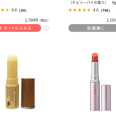
（チェリーパイの香り） 4
4.6
4.6
（24）
（745）
1,760円
1,32
（税込）