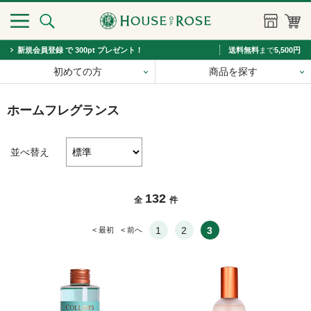
新規会員登録 で 300pt プレゼント！
送料無料
まで
5,500円
初めての方
商品を探す
ホームフレグランス
並べ替え
132
全
件
1
2
3
< 最初
< 前へ