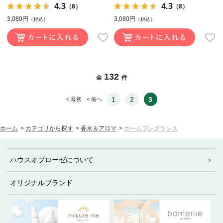
4.3
4.3
（8）
（8）
3,080円
3,080円
（税込）
（税込）
132
全
件
1
2
3
< 最初
< 前へ
ホーム
>
カテゴリから探す
>
香水＆アロマ
>
ホームフレグランス
ハウスオブローゼについて
オリジナルブランド