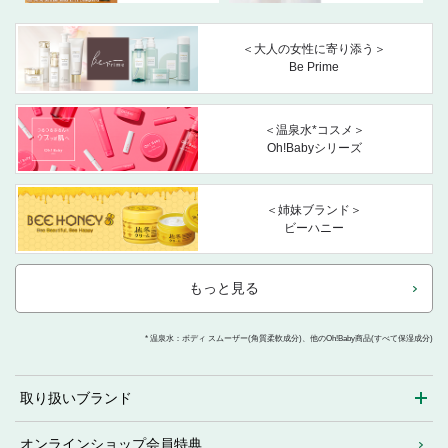
＜大人の女性に寄り添う＞
Be Prime
＜温泉水*コスメ＞
Oh!Babyシリーズ
＜姉妹ブランド＞
ビーハニー
もっと見る
* 温泉水：ボディ スムーザー(角質柔軟成分)、他のOh!Baby商品(すべて保湿成分)
取り扱いブランド
オンラインショップ会員特典