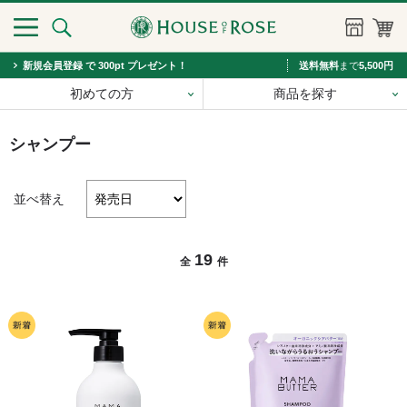
新規会員登録 で 300pt プレゼント！
送料無料
まで
5,500円
初めての方
商品を探す
シャンプー
並べ替え
19
全
件