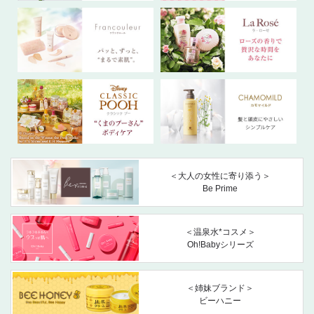
＜大人の女性に寄り添う＞
Be Prime
＜温泉水*コスメ＞
Oh!Babyシリーズ
＜姉妹ブランド＞
ビーハニー