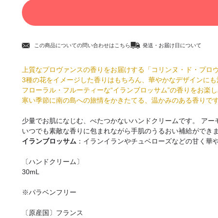
この商品についての問い合わせはこちら
発送・お届け日について
上質なプロヴァンスの香りをお届けする「コリンヌ・ド・プロ
3種の花をイメージした香りはもちろん、華やかなデザインにも
フローラル・フルーティーな“イランブロッサム”の香りをお楽
寒い季節に南の島への旅情をかきたてる、温かみのある香りで
少量でお肌になじむ、べたつかないハンドクリームです。 アー
いつでも素敵な香りに包まれながら手肌のうるおい補給ができ
イランブロッサム
：イランイランやチュベローズなどの甘く華
〔ハンドクリーム〕
30mL
※パラベンフリー
〔原産国〕フランス