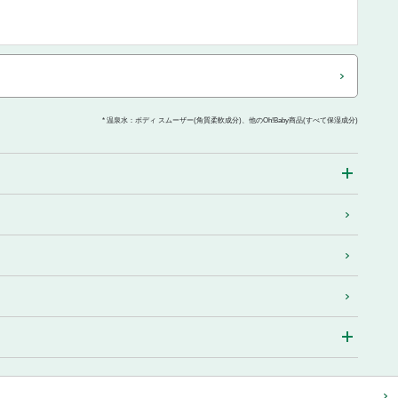
* 温泉水：ボディ スムーザー(角質柔軟成分)、他のOh!Baby商品(すべて保湿成分)