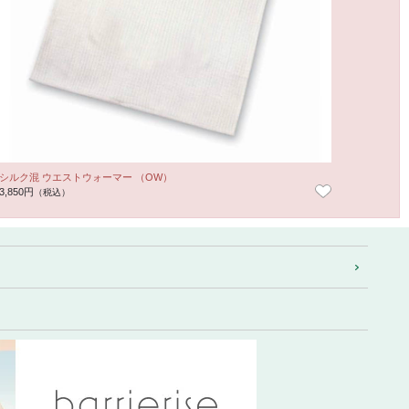
シルク混 ウエストウォーマー （OW）
シルク混
3,850円
4,180円
（税込）