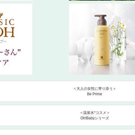
＜大人の女性に寄り添う＞
Be Prime
＜温泉水*コスメ＞
Oh!Babyシリーズ