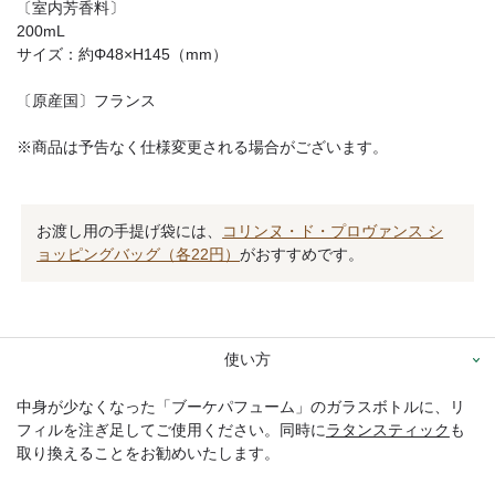
〔室内芳香料〕
200mL
サイズ：約Φ48×H145（mm）
〔原産国〕フランス
※商品は予告なく仕様変更される場合がございます。
お渡し用の手提げ袋には、
コリンヌ・ド・プロヴァンス シ
ョッピングバッグ（各22円）
がおすすめです。
使い方
中身が少なくなった「ブーケパフューム」のガラスボトルに、リ
フィルを注ぎ足してご使用ください。同時に
ラタンスティック
も
取り換えることをお勧めいたします。