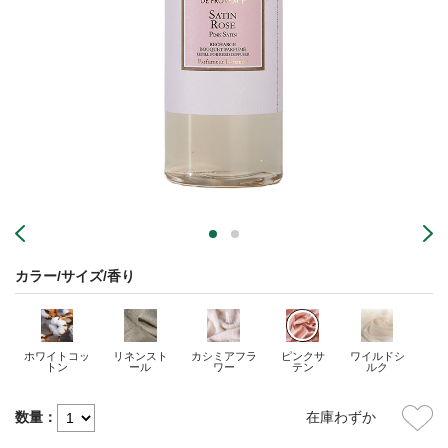
カラー/サイズ/香り
ホワイトコッ
リネンスト
カシミアフラ
ピンクサ
ワイルドシ
トン
ール
ワー
テン
ルク
数量：
在庫わずか