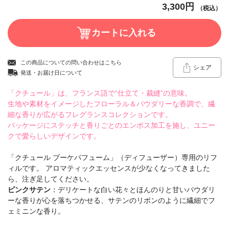
3,300円
（税込）
この商品についての問い合わせはこちら
シェア
発送・お届け日について
「クチュール」は、フランス語で“仕立て・裁縫”の意味。
生地や素材をイメージしたフローラル＆パウダリーな香調で、繊
細な香りが広がるフレグランスコレクションです。
パッケージにステッチと香りごとのエンボス加工を施し、ユニー
クで愛らしいデザインです。
「クチュール ブーケパフューム」（ディフューザー）専用のリフ
ィルです。 アロマティックエッセンスが少なくなってきました
ら、注ぎ足してください。
ピンクサテン
：デリケートな白い花々とほんのりと甘いパウダリ
ーな香りが心を落ちつかせる、サテンのリボンのように繊細でフ
ェミニンな香り。