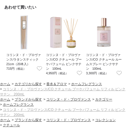
あわせて買いたい
コリンヌ・ド・プロヴァ
コリンヌ・ド・プロヴァ
コリンヌ・ド・プロヴァ
ンス/ラタンスティック
ンス/CO クチュール ブー
ンス/CO クチュール ルー
21cm（20本入）
ケパフューム ピンクサテ
ムスプレー ピンクサテ
715円
ン 100mL
ン 100mL
（税込）
4,950円
3,300円
4
（税込）
（税込）
ホーム
>
カテゴリから探す
>
香水＆アロマ
>
ホームフレグランス
>
コリンヌ・ド・プロヴァンス/CO クチュール ブーケパフューム リフィル ピンク
サテン 200mL
ホーム
>
ブランドから探す
>
コリンヌ・ド・プロヴァンス
>
カテゴリー
>
ホームフレグランス
>
コリンヌ・ド・プロヴァンス/CO クチュール ブーケパフューム リフィル ピンク
サテン 200mL
ホーム
>
ブランドから探す
>
コリンヌ・ド・プロヴァンス
>
コレクション
>
クチュール