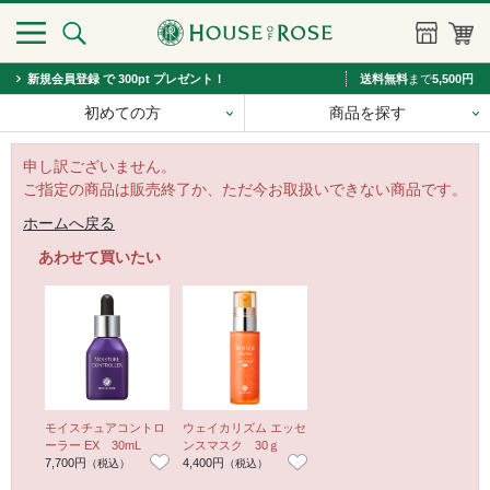
新規会員登録 で 300pt プレゼント！
送料無料
まで
5,500円
初めての方
商品を探す
申し訳ございません。
ご指定の商品は販売終了か、ただ今お取扱いできない商品です。
ホームへ戻る
あわせて買いたい
モイスチュアコントロ
ウェイカリズム エッセ
ーラー EX 30mL
ンスマスク 30ｇ
7,700円
4,400円
（税込）
（税込）