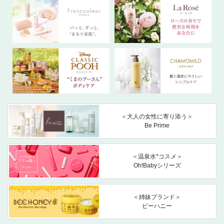
＜大人の女性に寄り添う＞
Be Prime
＜温泉水*コスメ＞
Oh!Babyシリーズ
＜姉妹ブランド＞
ビーハニー