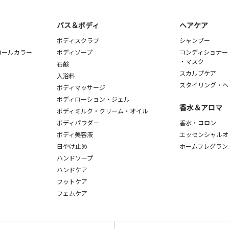
バス＆ボディ
ヘアケア
ボディスクラブ
シャンプー
ロールカラー
ボディソープ
コンディショナー
・マスク
石鹸
スカルプケア
入浴料
スタイリング・ヘ
ボディマッサージ
ボディローション・ジェル
香水＆アロマ
ボディミルク・クリーム・オイル
ボディパウダー
香水・コロン
ボディ美容液
エッセンシャルオ
日やけ止め
ホームフレグラン
ハンドソープ
ハンドケア
フットケア
フェムケア