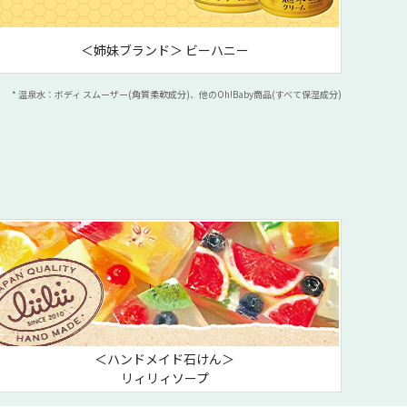
＜姉妹ブランド＞ ビーハニー
* 温泉水：ボディ スムーザー(角質柔軟成分)、他のOh!Baby商品(すべて保湿成分)
＜ハンドメイド石けん＞
リィリィソープ