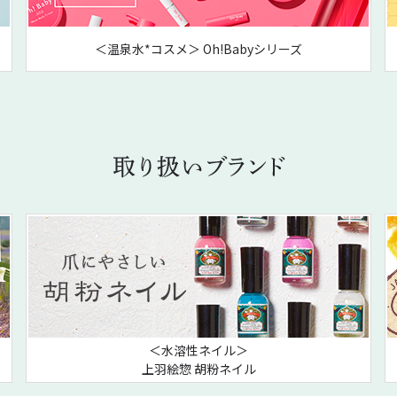
＜温泉水*コスメ＞ Oh!Babyシリーズ
＜水溶性ネイル＞
上羽絵惣 胡粉ネイル