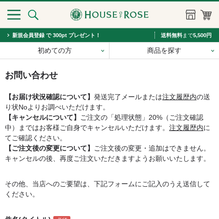
新規会員登録 で 300pt プレゼント！
送料無料
まで
5,500円
初めての方
商品を探す
お問い合わせ
【お届け状況確認について】
発送完了メールまたは
注文履歴内
の送
り状Noよりお調べいただけます。
【キャンセルについて】
ご注文の「処理状態」20%（ご注文確認
中）まではお客様ご自身でキャンセルいただけます。
注文履歴内
に
てご確認ください。
【ご注文後の変更について】
ご注文後の変更・追加はできません。
キャンセルの後、再度ご注文いただきますようお願いいたします。
その他、当店へのご要望は、下記フォームにご記入のうえ送信して
ください。