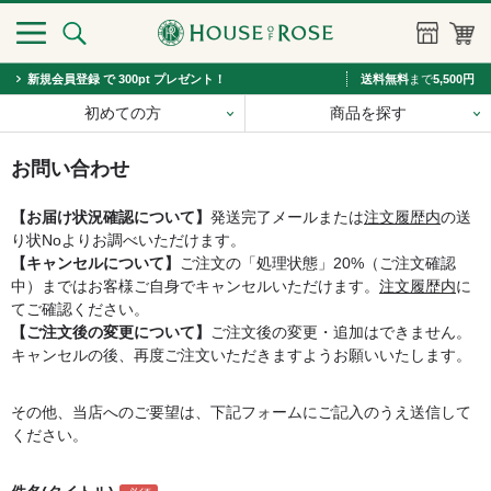
新規会員登録 で 300pt プレゼント！
送料無料
まで
5,500円
初めての方
商品を探す
お問い合わせ
【お届け状況確認について】
発送完了メールまたは
注文履歴内
の送
り状Noよりお調べいただけます。
【キャンセルについて】
ご注文の「処理状態」20%（ご注文確認
中）まではお客様ご自身でキャンセルいただけます。
注文履歴内
に
てご確認ください。
【ご注文後の変更について】
ご注文後の変更・追加はできません。
キャンセルの後、再度ご注文いただきますようお願いいたします。
その他、当店へのご要望は、下記フォームにご記入のうえ送信して
ください。