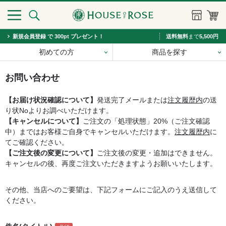
新規会員登録 で 300pt プレゼント！
送料無料
まで
5,500円
初めての方
商品を探す
お問い合わせ
【お届け状況確認について】
発送完了メールまたは
注文履歴内
の送
り状Noよりお調べいただけます。
【キャンセルについて】
ご注文の「処理状態」20%（ご注文確認
中）まではお客様ご自身でキャンセルいただけます。
注文履歴内
に
てご確認ください。
【ご注文後の変更について】
ご注文後の変更・追加はできません。
キャンセルの後、再度ご注文いただきますようお願いいたします。
その他、当店へのご要望は、下記フォームにご記入のうえ送信して
ください。