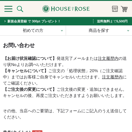
新規会員登録 で 300pt プレゼント！
送料無料
まで
5,500円
初めての方
商品を探す
お問い合わせ
【お届け状況確認について】
発送完了メールまたは
注文履歴内
の送
り状Noよりお調べいただけます。
【キャンセルについて】
ご注文の「処理状態」20%（ご注文確認
中）まではお客様ご自身でキャンセルいただけます。
注文履歴内
に
てご確認ください。
【ご注文後の変更について】
ご注文後の変更・追加はできません。
キャンセルの後、再度ご注文いただきますようお願いいたします。
その他、当店へのご要望は、下記フォームにご記入のうえ送信して
ください。