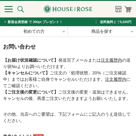
新規会員登録 で 300pt プレゼント！
送料無料
まで
5,500円
初めての方
商品を探す
お問い合わせ
【お届け状況確認について】
発送完了メールまたは
注文履歴内
の送
り状Noよりお調べいただけます。
【キャンセルについて】
ご注文の「処理状態」20%（ご注文確認
中）まではお客様ご自身でキャンセルいただけます。
注文履歴内
に
てご確認ください。
【ご注文後の変更について】
ご注文後の変更・追加はできません。
キャンセルの後、再度ご注文いただきますようお願いいたします。
その他、当店へのご要望は、下記フォームにご記入のうえ送信して
ください。