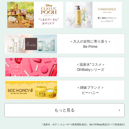
＜大人の女性に寄り添う＞
Be Prime
＜温泉水*コスメ＞
Oh!Babyシリーズ
＜姉妹ブランド＞
ビーハニー
もっと見る
* 温泉水：ボディ スムーザー(角質柔軟成分)、他のOh!Baby商品(すべて保湿成分)