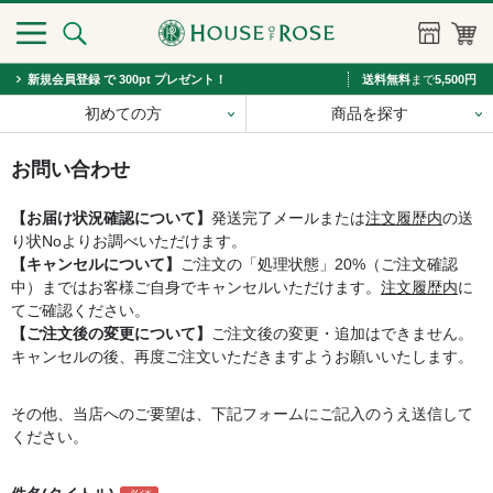
新規会員登録 で 300pt プレゼント！
送料無料
まで
5,500円
初めての方
商品を探す
お問い合わせ
【お届け状況確認について】
発送完了メールまたは
注文履歴内
の送
り状Noよりお調べいただけます。
【キャンセルについて】
ご注文の「処理状態」20%（ご注文確認
中）まではお客様ご自身でキャンセルいただけます。
注文履歴内
に
てご確認ください。
【ご注文後の変更について】
ご注文後の変更・追加はできません。
キャンセルの後、再度ご注文いただきますようお願いいたします。
その他、当店へのご要望は、下記フォームにご記入のうえ送信して
ください。