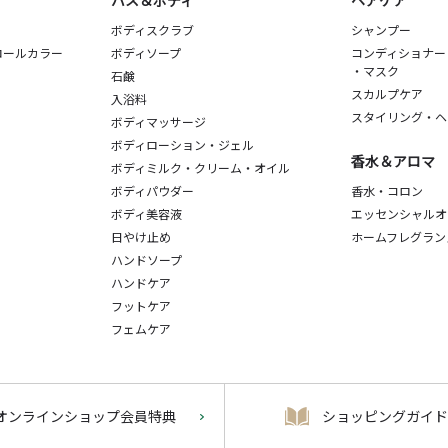
バス＆ボディ
ヘアケア
ボディスクラブ
シャンプー
ロールカラー
ボディソープ
コンディショナー
・マスク
石鹸
スカルプケア
入浴料
スタイリング・ヘ
ボディマッサージ
ボディローション・ジェル
香水＆アロマ
ボディミルク・クリーム・オイル
ボディパウダー
香水・コロン
ボディ美容液
エッセンシャルオ
日やけ止め
ホームフレグラン
ハンドソープ
ハンドケア
フットケア
フェムケア
オンラインショップ会員特典
ショッピングガイド