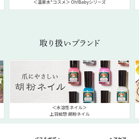
＜温泉水*コスメ＞ Oh!Babyシリーズ
＜水溶性ネイル＞
上羽絵惣 胡粉ネイル