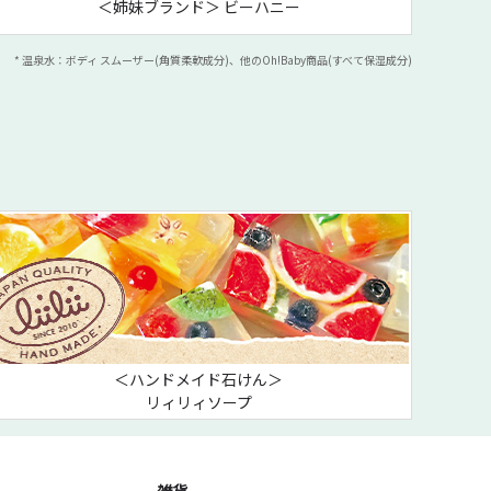
＜姉妹ブランド＞ ビーハニー
* 温泉水：ボディ スムーザー(角質柔軟成分)、他のOh!Baby商品(すべて保湿成分)
＜ハンドメイド石けん＞
リィリィソープ