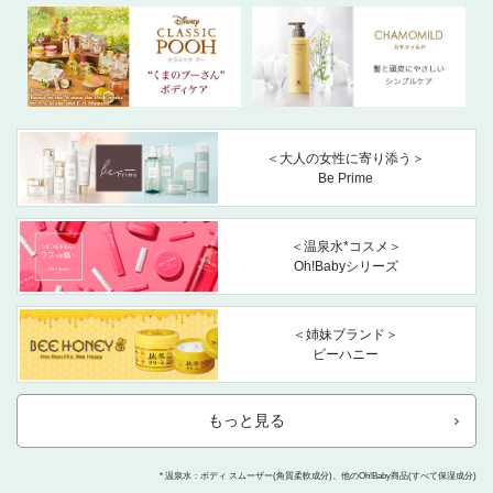
＜大人の女性に寄り添う＞
Be Prime
＜温泉水*コスメ＞
Oh!Babyシリーズ
＜姉妹ブランド＞
ビーハニー
もっと見る
* 温泉水：ボディ スムーザー(角質柔軟成分)、他のOh!Baby商品(すべて保湿成分)