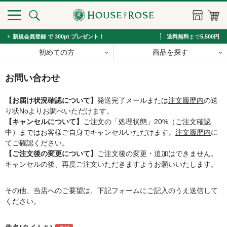
新規会員登録 で 300pt プレゼント！
送料無料
まで
5,500円
初めての方
商品を探す
お問い合わせ
【お届け状況確認について】
発送完了メールまたは
注文履歴内
の送
り状Noよりお調べいただけます。
【キャンセルについて】
ご注文の「処理状態」20%（ご注文確認
中）まではお客様ご自身でキャンセルいただけます。
注文履歴内
に
てご確認ください。
【ご注文後の変更について】
ご注文後の変更・追加はできません。
キャンセルの後、再度ご注文いただきますようお願いいたします。
その他、当店へのご要望は、下記フォームにご記入のうえ送信して
ください。